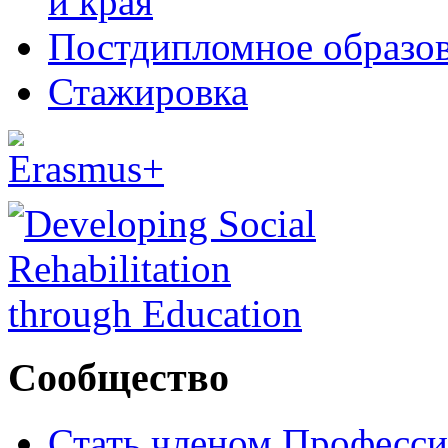
и края
Постдипломное образо
Стажировка
Сообщество
Стать членом Професси