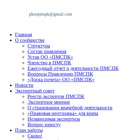
Главная
О сообществе
Структура
Состав правления
Устав ОО «ПМСПК»
Членство в ПМСПК
Ежегодный отчет о деятельности ПМСПК
Вопросы Правлению ПМСПК
«Доска почета» ОО «ПМСПК»
Новости
Экспертный совет
Реестр экспертов ПМСПК
Экспертное мнение
О страховании врачебной деятельности
«Правовая неотложка» для врача
Независимая экспертиза
Вопрос юристу
План работы
Скоро!