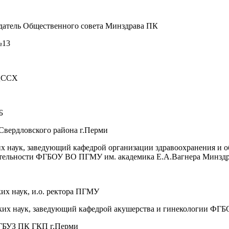
датель Общественного совета Минздрава ПК
№13
ФЦССХ
Б
Свердловского района г.Перми
их наук, заведующий кафедрой организации здравоохранения и 
деятельности ФГБОУ ВО ПГМУ им. академика Е.А.Вагнера Минздр
ких наук, и.о. ректора ПГМУ
ских наук, заведующий кафедрой акушерства и гинекологии ФГ
а ГБУЗ ПК ГКП г.Перми