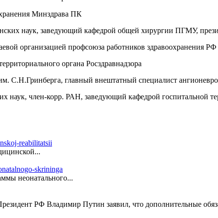
оохранения Минздрава ПК
инских наук, заведующий кафедрой общей хирургии ПГМУ, прези
раевой организацией профсоюза работников здравоохранения РФ
 территориального органа Росздравнадзора
Б им. С.Н.Гринберга, главный внештатный специалист ангионев
их наук, член-корр. РАН, заведующий кафедрой госпитальной т
ицинской...
ммы неонатального...
резидент РФ Владимир Путин заявил, что дополнительные обяза