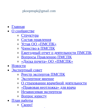
Главная
О сообществе
Структура
Состав правления
Устав ОО «ПМСПК»
Членство в ПМСПК
Ежегодный отчет о деятельности ПМСПК
Вопросы Правлению ПМСПК
«Доска почета» ОО «ПМСПК»
Новости
Экспертный совет
Реестр экспертов ПМСПК
Экспертное мнение
О страховании врачебной деятельности
«Правовая неотложка» для врача
Независимая экспертиза
Вопрос юристу
План работы
Скоро!