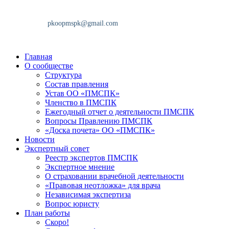
Главная
О сообществе
Структура
Состав правления
Устав ОО «ПМСПК»
Членство в ПМСПК
Ежегодный отчет о деятельности ПМСПК
Вопросы Правлению ПМСПК
«Доска почета» ОО «ПМСПК»
Новости
Экспертный совет
Реестр экспертов ПМСПК
Экспертное мнение
О страховании врачебной деятельности
«Правовая неотложка» для врача
Независимая экспертиза
Вопрос юристу
План работы
Скоро!