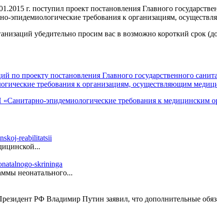
.2015 г. поступил проект постановления Главного государстве
но-эпидемиологические требования к организациям, осуществл
анизаций убедительно просим вас в возможно короткий срок (
ций по проекту постановления Главного государственного сани
огические требования к организациям, осуществляющим медиц
«Санитарно-эпидемиологические требования к медицинским ор
ицинской...
ммы неонатального...
резидент РФ Владимир Путин заявил, что дополнительные обяза