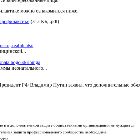
се заинтересованные лица.
илактике можно ознакомиться ниже.
опрофилактике
(312 КБ, .pdf)
ицинской...
ммы неонатального...
резидент РФ Владимир Путин заявил, что дополнительные обяза
о и в дополнительной защите общественными организациями не нуждается.
тельная защита профессионального сообщества необходима.
егда.