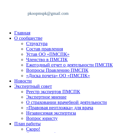
Главная
О сообществе
Структура
Состав правления
Устав ОО «ПМСПК»
Членство в ПМСПК
Ежегодный отчет о деятельности ПМСПК
Вопросы Правлению ПМСПК
«Доска почета» ОО «ПМСПК»
Новости
Экспертный совет
Реестр экспертов ПМСПК
Экспертное мнение
О страховании врачебной деятельности
«Правовая неотложка» для врача
Независимая экспертиза
Вопрос юристу
План работы
Скоро!