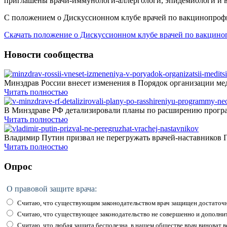
приглашены врачи-иммунологи-аллергологи, эпидемиологи и в
С положением о Дискуссионном клубе врачей по вакцинопроф
Скачать положение о Дискуссионном клубе врачей по вакцин
Новости сообщества
Минздрав России внесет изменения в Порядок организации мед
Читать полностью
В Минздраве РФ детализировали планы по расширению програ
Читать полностью
Владимир Путин призвал не перегружать врачей-наставников П
Читать полностью
Опрос
О правовой защите врача:
Считаю, что существующим законодательством врач защищен достаточн
Считаю, что существующее законодательство не совершенно и дополни
Считаю, что любая защита бесполезна, в нашем обществе врач виноват вс