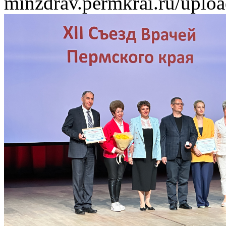
minzdrav.permkrai.ru/uplo